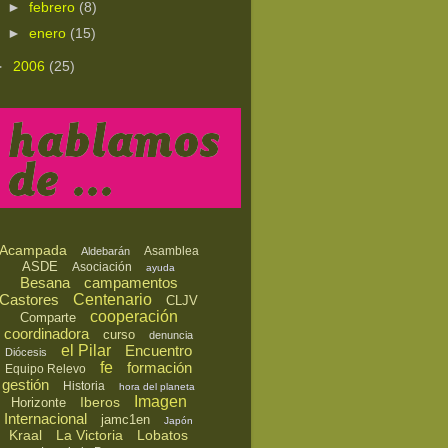
►
febrero
(8)
►
enero
(15)
►
2006
(25)
Acampada
Asamblea
Aldebarán
ASDE
Asociación
ayuda
Besana
campamentos
Castores
Centenario
CLJV
cooperación
Comparte
coordinadora
curso
denuncia
el Pilar
Encuentro
Diócesis
fe
formación
Equipo Relevo
gestión
Historia
hora del planeta
Imagen
Iberos
Horizonte
Internacional
jamc1en
Japón
Kraal
La Victoria
Lobatos