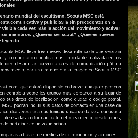
ionales
tenario mundial del escultismo, Scouts MSC está
sta comunicativa y publicitaria sin precedentes en la
r visible cada vez más la acción del movimiento y activar
turos miembros. ¿Quieres ser scout? ¿Quieres nuevos
 leyendo.
S
Scouts MSC lleva tres meses desarrollando la que será sin
C
 y comunicación pública más importante realizada en los
4
etenden desarrollar nuevo canales de comunicación pública
C
el movimiento, dar un aire nuevo a la imagen de Scouts MSC
out.com, que estará disponible en breve, cualquier persona
ión completa sobre los grupos más cercanos a su lugar de
endo sus datos de localización, como ciudad o código postal.
C
ts MSC podrán incluir sus datos de contacto en una base de
unos días. Será una oportunidad única de darse a conocer a
 interesadas en formar parte del movimiento, desde niños,
de participar en un voluntariado.
campañas a través de medios de comunicación y acciones