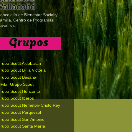
oncejalía de Bienestar Social y
amilia. Centro de Programas
uveniles
rupo Scout Aldebarán
rupo Scout Bº la Victoria
rupo Scout Besana
lPilar Grupo Scout
rupo Scout Horizonte
rupo Scout Íberos
rupo Scout Nemeton-Cristo Rey
rupo Scout Parquesol
rupo Scout San Antonio
rupo Scout Santa María