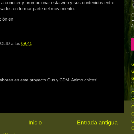
ar a conocer y promocionar esta web y sus contenidos entre
resados en formar parte del movimiento.
C
ción en
F
J
OLID
a las
09:41
G
G
G
olaboran en este proyecto Gus y CDM. Animo chicos!
e
G
G
G
G
G
Inicio
Entrada antigua
G