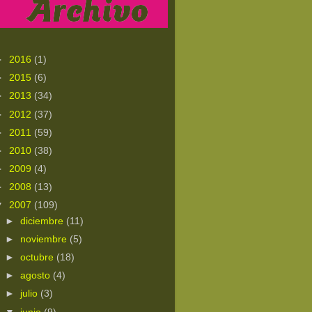
►
2016
(1)
►
2015
(6)
►
2013
(34)
►
2012
(37)
►
2011
(59)
►
2010
(38)
►
2009
(4)
►
2008
(13)
▼
2007
(109)
►
diciembre
(11)
►
noviembre
(5)
►
octubre
(18)
►
agosto
(4)
►
julio
(3)