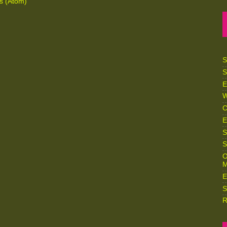
s (Atom)
S
S
E
W
C
E
S
S
O
M
E
S
R