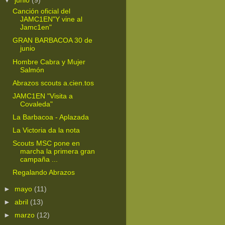
▼
junio
(9)
Canción oficial del
JAMC1EN"Y vine al
Jamc1en"
GRAN BARBACOA 30 de
junio
Hombre Cabra y Mujer
Salmón
Abrazos scouts a.cien.tos
JAMC1EN "Visita a
Covaleda"
La Barbacoa - Aplazada
La Victoria da la nota
Scouts MSC pone en
marcha la primera gran
campaña ...
Regalando Abrazos
►
mayo
(11)
►
abril
(13)
►
marzo
(12)