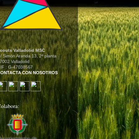
couts Valladolid MSC
/ Simón Aranda 13, 2ª planta
7002 Valladolid
IF : G-47038567
CONTACTA CON NOSOTROS
olabora: