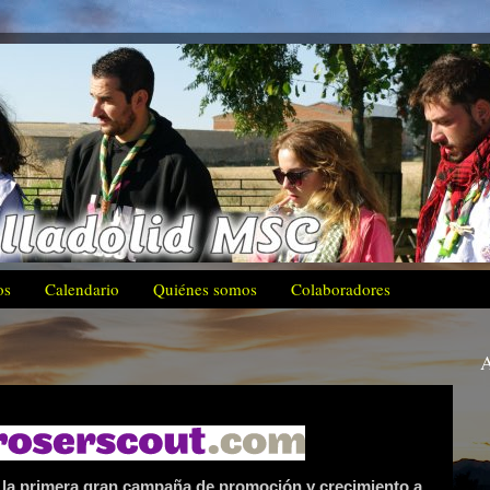
os
Calendario
Quiénes somos
Colaboradores
A
a primera gran campaña de promoción y crecimiento a