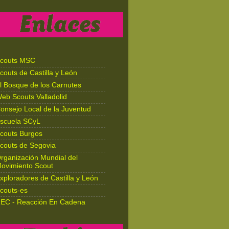
couts MSC
couts de Castilla y León
l Bosque de los Carnutes
eb Scouts Valladolid
onsejo Local de la Juventud
scuela SCyL
couts Burgos
couts de Segovia
rganización Mundial del
ovimiento Scout
xploradores de Castilla y León
couts-es
EC - Reacción En Cadena