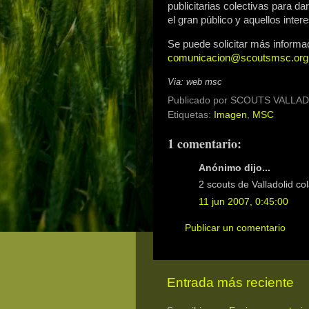
publicitarias colectivas para d
el gran público y aquellos inte
Se puede solicitar más informa
comunicacion@scoutsmsc.org
Via: web msc
Publicado por
SCOUTS VALLAD
Etiquetas:
Imagen
,
MSC
1 comentario:
Anónimo dijo...
2 scouts de Valladolid c
11 jun 2007, 0:45:00
Publicar un comentario
Entrada más reciente