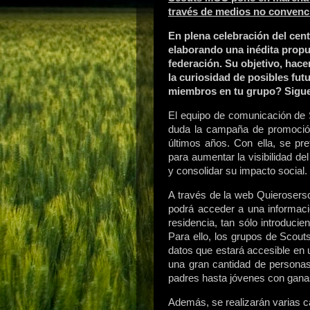
través de medios no convenc
En plena celebración del cen
elaborando una inédita propue
federación. Su objetivo, hace
la curiosidad de posibles fu
miembros en tu grupo? Sigue
El equipo de comunicación de 
duda la campaña de promoción
últimos años. Con ella, se pr
para aumentar la visibilidad d
y consolidar su impacto social.
A través de la web Quierosersc
podrá acceder a una informac
residencia, tan sólo introduci
Para ello, los grupos de Scou
datos que estará accesible en 
una gran cantidad de personas
padres hasta jóvenes con ganas 
Además, se realizarán varias 