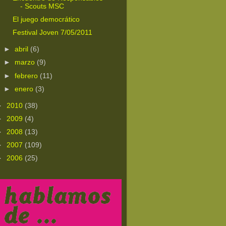
- Scouts MSC
El juego democrático
Festival Joven 7/05/2011
►
abril
(6)
►
marzo
(9)
►
febrero
(11)
►
enero
(3)
►
2010
(38)
►
2009
(4)
►
2008
(13)
►
2007
(109)
►
2006
(25)