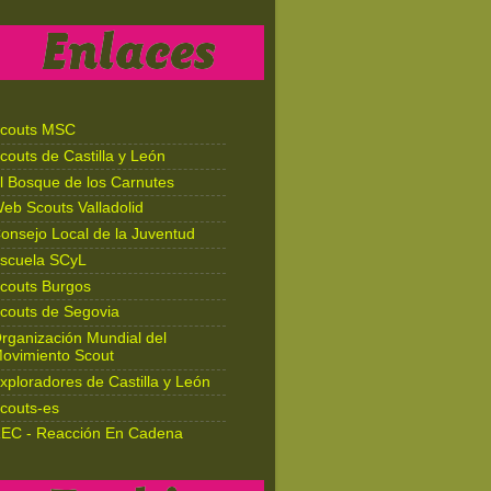
couts MSC
couts de Castilla y León
l Bosque de los Carnutes
eb Scouts Valladolid
onsejo Local de la Juventud
scuela SCyL
couts Burgos
couts de Segovia
rganización Mundial del
ovimiento Scout
xploradores de Castilla y León
couts-es
EC - Reacción En Cadena