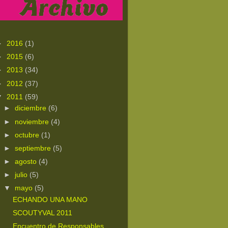
►
2016
(1)
►
2015
(6)
►
2013
(34)
►
2012
(37)
▼
2011
(59)
►
diciembre
(6)
►
noviembre
(4)
►
octubre
(1)
►
septiembre
(5)
►
agosto
(4)
►
julio
(5)
▼
mayo
(5)
ECHANDO UNA MANO
SCOUTYVAL 2011
Encuentro de Responsables