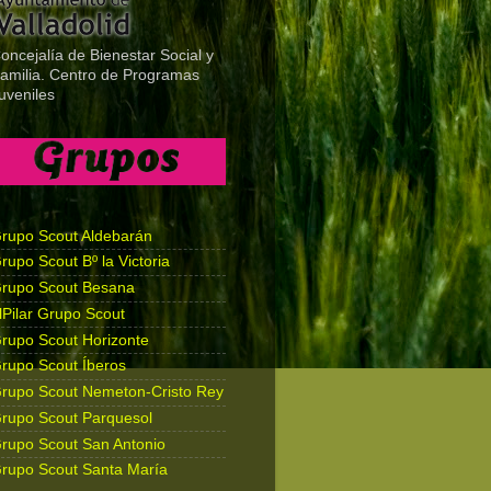
oncejalía de Bienestar Social y
amilia. Centro de Programas
uveniles
rupo Scout Aldebarán
rupo Scout Bº la Victoria
rupo Scout Besana
lPilar Grupo Scout
rupo Scout Horizonte
rupo Scout Íberos
rupo Scout Nemeton-Cristo Rey
rupo Scout Parquesol
rupo Scout San Antonio
rupo Scout Santa María