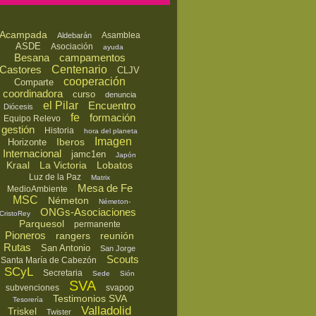
Acampada
Asamblea
Aldebarán
ASDE
Asociación
ayuda
Besana
campamentos
Castores
Centenario
CLJV
cooperación
Comparte
coordinadora
curso
denuncia
el Pilar
Encuentro
Diócesis
fe
formación
Equipo Relevo
gestión
Historia
hora del planeta
Imagen
Iberos
Horizonte
Internacional
jamc1en
Japón
Kraal
La Victoria
Lobatos
Luz de la Paz
Matrix
Mesa de Fe
MedioAmbiente
MSC
Németon
Németon-
ONGs-Asociaciones
CristoRey
Parquesol
permanente
Pioneros
rangers
reunión
Rutas
San Antonio
San Jorge
Scouts
Santa María de Cabezón
SCyL
Secretaria
Sede
Sión
SVA
subvenciones
svapop
Testimonios SVA
Tesorería
Valladolid
Triskel
Twister