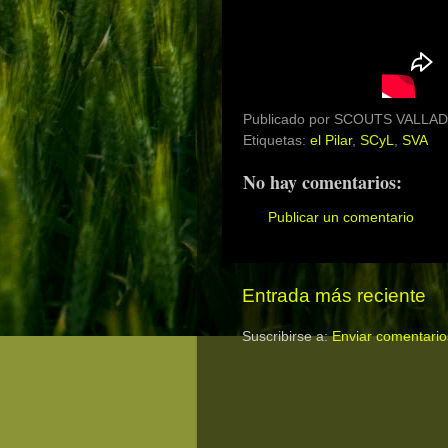
Publicado por
SCOUTS VALLAD
Etiquetas:
el Pilar
,
SCyL
,
SVA
No hay comentarios:
Publicar un comentario
Entrada más reciente
Suscribirse a:
Enviar comentario