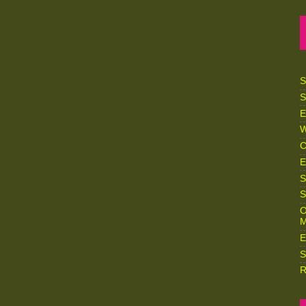
S
S
E
W
C
E
S
S
O
M
E
S
R