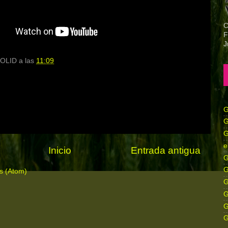
C
F
J
OLID
a las
11:09
G
G
G
e
Inicio
Entrada antigua
G
G
s (Atom)
G
G
G
G