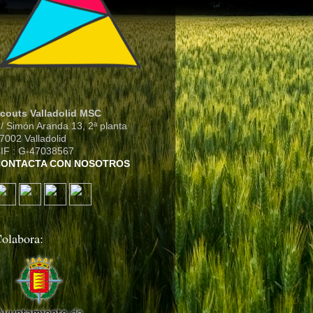
couts Valladolid MSC
/ Simón Aranda 13, 2ª planta
7002 Valladolid
IF : G-47038567
CONTACTA CON NOSOTROS
olabora: