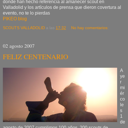
donde han hecho referencia al amanecer scout en
Valladolid y los artículos de prensa que dieron covertura al
evento, no te lo pierdas
PIKEO blog
SCOUTS VALLADOLID
a las
17:32
No hay comentarios:
02 agosto 2007
FELIZ CENTENARIO
A
ye
r
mi
ér
co
le
s
1
de
agosto de 2007 cumplimos 100 años, 200 scouts de