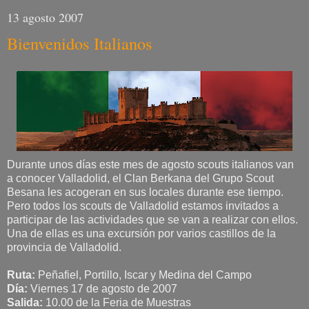
13 agosto 2007
Bienvenidos Italianos
Durante unos días este mes de agosto scouts italianos van
a conocer Valladolid, el Clan Berkana del Grupo Scout
Besana les acogeran en sus locales durante ese tiempo.
Pero todos los scouts de Valladolid estamos invitados a
participar de las actividades que se van a realizar con ellos.
Una de ellas es una excursión por varios castillos de la
provincia de Valladolid.
Ruta:
Peñafiel, Portillo, Iscar y Medina del Campo
Día:
Viernes 17 de agosto de 2007
Salida:
10.00 de la Feria de Muestras