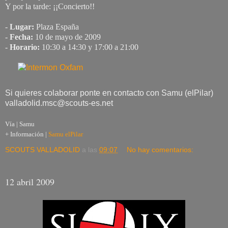
Y por la tarde: ¡¡Concierto!!
-
Lugar:
Plaza España
-
Fecha:
10 de mayo de 2009
-
Horario:
10:30 a 14:30 y 17:00 a 21:00
Si quieres colaborar ponte en contacto con Samu (elPilar)
valladolid.msc@scouts-es.net
Vía | Samu
+ Información |
Samu elPilar
SCOUTS VALLADOLID
a las
09:07
No hay comentarios:
12 abril 2009