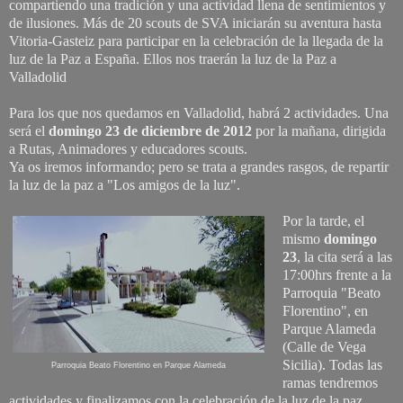
compartiendo una tradición y una actividad llena de sentimientos y
de ilusiones. Más de 20 scouts de SVA iniciarán su aventura hasta
Vitoria-Gasteiz para participar en la celebración de la llegada de la
luz de la Paz a España. Ellos nos traerán la luz de la Paz a
Valladolid
Para los que nos quedamos en Valladolid, habrá 2 actividades. Una
será el
domingo 23 de diciembre de 2012
por la mañana, dirigida
a Rutas, Animadores y educadores scouts.
Ya os iremos informando; pero se trata a grandes rasgos, de repartir
la luz de la paz a "Los amigos de la luz".
Por la tarde, el
mismo
domingo
23
, la cita será a las
17:00hrs frente a la
Parroquia "Beato
Florentino", en
Parque Alameda
(Calle de Vega
Sicilia). Todas las
Parroquia Beato Florentino en Parque Alameda
ramas tendremos
actividades y finalizamos con la celebración de la luz de la paz.