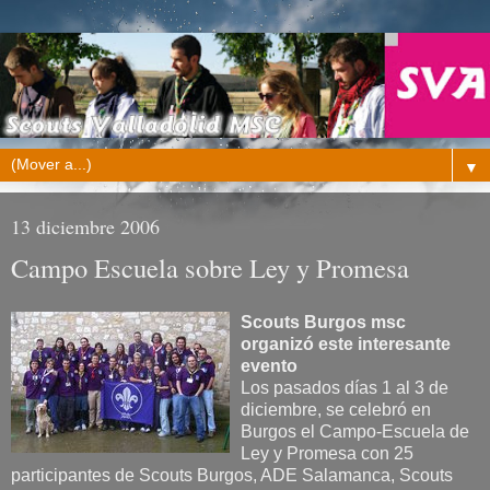
▼
13 diciembre 2006
Campo Escuela sobre Ley y Promesa
Scouts Burgos msc
organizó este interesante
evento
Los pasados días 1 al 3 de
diciembre, se celebró en
Burgos el Campo-Escuela de
Ley y Promesa con 25
participantes de Scouts Burgos, ADE Salamanca, Scouts