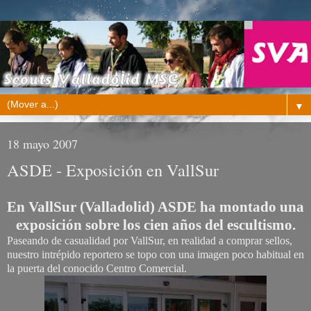
▼
18 mayo 2007
ASDE - Exposición en VallSur
En VallSur (Valladolid) ASDE ha montado una
exposición sobre los cien años del escultismo.
Paseando de casualidad por VallSur, en realidad a comprar sellos,
nuestro intrépido reportero se topo con una imagen poco habitual en
la puerta del conocido Centro Comercial.