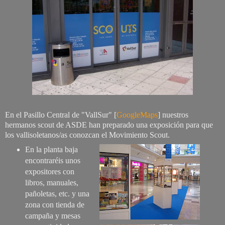
En el Pasillo Central de "VallSur" [
GoogleMaps
] nuestros
hermanos scout de ASDE han preparado una exposición para que
los vallisoletanos/as conozcan el Movimiento Scout.
En la planta baja
encontraréis unos
expositores con
libros, manuales,
pañoletas, etc. y una
zona con tienda de
campaña y mesas