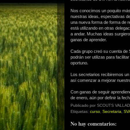
Nos conocimos un poquito má
nuestras ideas, espectativas 
una nueva forma de forma de r
está utilizando en otras deleg
a andar. Muchas ideas surgier
ganas de aprender.
Cada grupo creó su cuenta de
podrán ser utilizas para facili
oportuno.
Los secretarios recibiremos un
así comenzar a mejorar nuestro
Con ganas de seguir aprendien
de enero, aún por definir la fec
Publicado por
SCOUTS VALLAD
Etiquetas:
curso
,
Secretaria
,
SV
No hay comentarios: