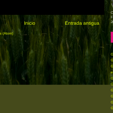
C
F
J
Inicio
Entrada antigua
s (Atom)
G
G
G
e
G
G
G
G
G
G