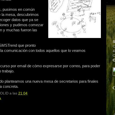
s, pusimos en común
de la mesa, descubrimos
ecoger datos que ya se
aciones y pudimos comezar
on y muchas fueron las
S
 SMSTrend que pronto
C
tar la comunicación con todos aquellos que lo veamos
4
C
 curso por email de cómo expresarse por correo, para poder
 trabajo.
do planteamos una nueva mesa de secretarios para finales
ha concreta.
C
OLID
a las
21:04
A