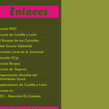
couts MSC
couts de Castilla y León
l Bosque de los Carnutes
eb Scouts Valladolid
onsejo Local de la Juventud
scuela SCyL
couts Burgos
couts de Segovia
rganización Mundial del
ovimiento Scout
xploradores de Castilla y León
couts-es
EC - Reacción En Cadena