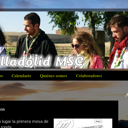
os
Calendario
Quiénes somos
Colaboradores
A
ios
o lugar la primera mesa de
 ronda.