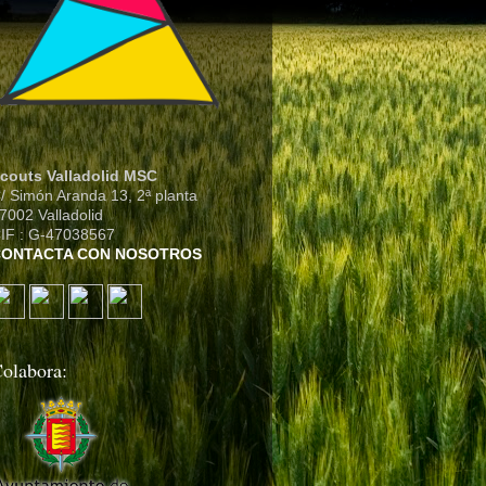
couts Valladolid MSC
/ Simón Aranda 13, 2ª planta
7002 Valladolid
IF : G-47038567
CONTACTA CON NOSOTROS
olabora: