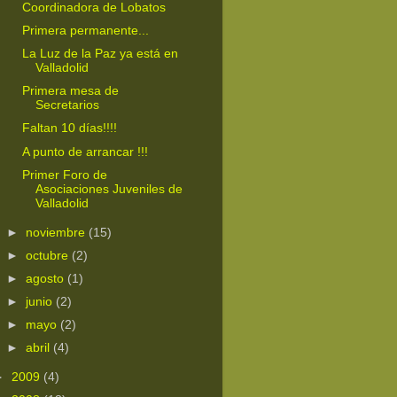
Coordinadora de Lobatos
Primera permanente...
La Luz de la Paz ya está en
Valladolid
Primera mesa de
Secretarios
Faltan 10 días!!!!
A punto de arrancar !!!
Primer Foro de
Asociaciones Juveniles de
Valladolid
►
noviembre
(15)
►
octubre
(2)
►
agosto
(1)
►
junio
(2)
►
mayo
(2)
►
abril
(4)
►
2009
(4)