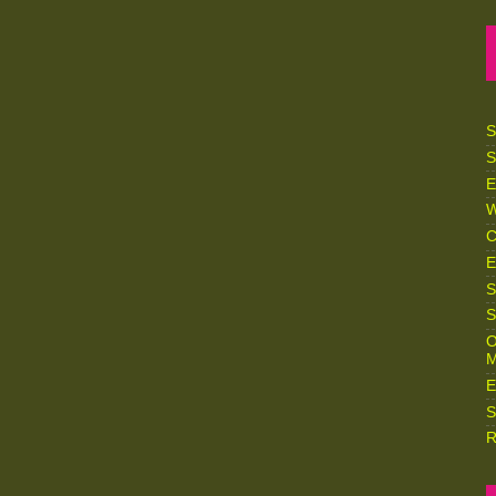
S
S
E
W
C
E
S
S
O
M
E
S
R