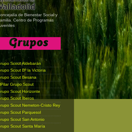
oncejalía de Bienestar Social y
amilia. Centro de Programas
uveniles
rupo Scout Aldebarán
rupo Scout Bº la Victoria
rupo Scout Besana
lPilar Grupo Scout
rupo Scout Horizonte
rupo Scout Íberos
rupo Scout Nemeton-Cristo Rey
rupo Scout Parquesol
rupo Scout San Antonio
rupo Scout Santa María