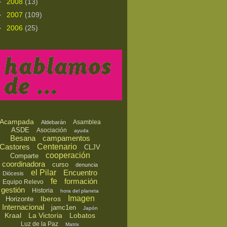
►
2008
(13)
►
2007
(109)
►
2006
(25)
Acampada
Asamblea
Aldebarán
ASDE
Asociación
ayuda
Besana
campamentos
Castores
Centenario
CLJV
cooperación
Comparte
coordinadora
curso
denuncia
el Pilar
Encuentro
Diócesis
fe
formación
Equipo Relevo
gestión
Historia
hora del planeta
Imagen
Iberos
Horizonte
Internacional
jamc1en
Japón
Kraal
La Victoria
Lobatos
Luz de la Paz
Matrix