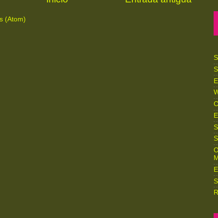
s (Atom)
S
S
E
W
C
E
S
S
O
M
E
S
R