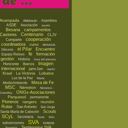
Acampada
Asamblea
Aldebarán
ASDE
Asociación
ayuda
Besana
campamentos
Castores
Centenario
CLJV
cooperación
Comparte
coordinadora
curso
denuncia
el Pilar
Encuentro
Diócesis
fe
formación
Equipo Relevo
gestión
Historia
hora del planeta
Imagen
Iberos
Horizonte
Internacional
jamc1en
Japón
Kraal
La Victoria
Lobatos
Luz de la Paz
Matrix
Mesa de Fe
MedioAmbiente
MSC
Németon
Németon-
ONGs-Asociaciones
CristoRey
Parquesol
permanente
Pioneros
rangers
reunión
Rutas
San Antonio
San Jorge
Scouts
Santa María de Cabezón
SCyL
Secretaria
Sede
Sión
SVA
subvenciones
svapop
Testimonios SVA
Tesorería