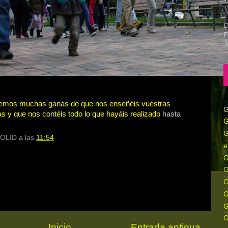
C
F
J
emos muchas ganas de que nos enseñéis vuestras
G
s y que nos contéis todo lo que hayáis realizado
hasta
G
G
OLID
a las
11:54
e
G
G
G
G
G
G
Inicio
Entrada antigua