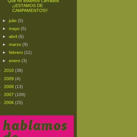
Que no estamos Cerrados
¡¡ESTAMOS DE
CAMPAMENTOS!!
►
julio
(5)
►
mayo
(5)
►
abril
(6)
►
marzo
(9)
►
febrero
(11)
►
enero
(3)
►
2010
(38)
►
2009
(4)
►
2008
(13)
►
2007
(109)
►
2006
(25)