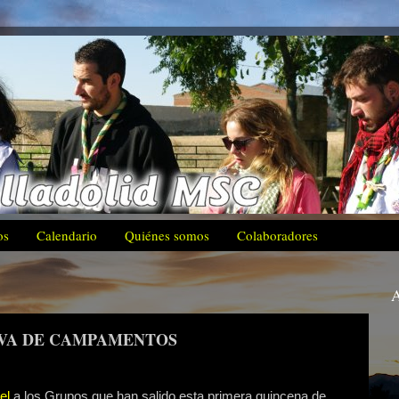
os
Calendario
Quiénes somos
Colaboradores
A
E VA DE CAMPAMENTOS
el
a los Grupos
que han salido esta primera quincena de