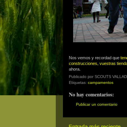
Nos vemos y recordad que
ten
construcciones, vuestras tienda
ahora.
Publicado por
SCOUTS VALLAD
Etiquetas:
campamentos
No hay comentarios:
Publicar un comentario
Entrada más reciente