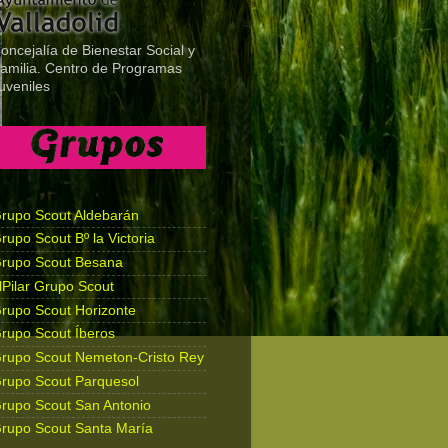
oncejalía de Bienestar Social y
amilia. Centro de Programas
uveniles
rupo Scout Aldebarán
rupo Scout Bº la Victoria
rupo Scout Besana
lPilar Grupo Scout
rupo Scout Horizonte
rupo Scout Íberos
rupo Scout Nemeton-Cristo Rey
rupo Scout Parquesol
rupo Scout San Antonio
rupo Scout Santa María