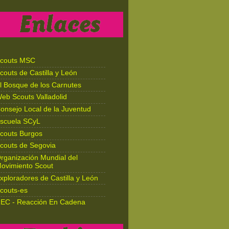
couts MSC
couts de Castilla y León
l Bosque de los Carnutes
eb Scouts Valladolid
onsejo Local de la Juventud
scuela SCyL
couts Burgos
couts de Segovia
rganización Mundial del
ovimiento Scout
xploradores de Castilla y León
couts-es
EC - Reacción En Cadena