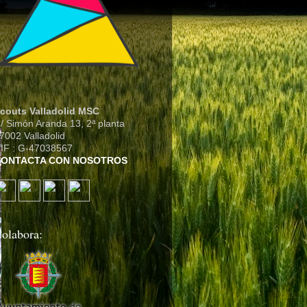
couts Valladolid MSC
/ Simón Aranda 13, 2ª planta
7002 Valladolid
IF : G-47038567
CONTACTA CON NOSOTROS
olabora: