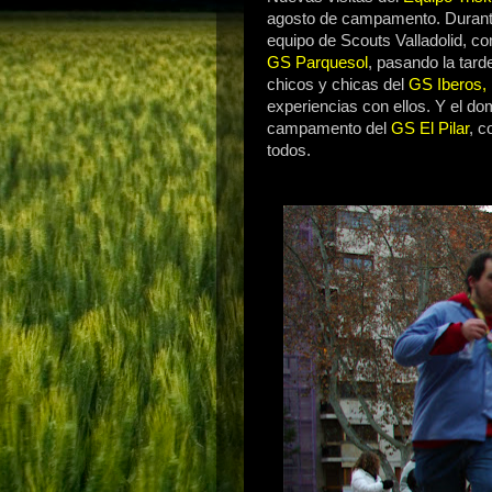
agosto de campamento. Durante
equipo de Scouts Valladolid, c
GS Parquesol
, pasando la tard
chicos y chicas del
GS Iberos,
experiencias con ellos. Y el do
campamento del
GS El Pilar
, c
todos.