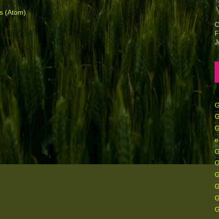
s (Atom)
C
F
J
G
G
G
e
G
G
G
G
G
G