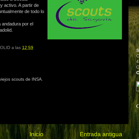
activo. A partir de
ntualmente de todo lo
 andadura por el
adolid.
OLID
a las
12:59
S
C
4
C
iejos scouts de INSA.
C
Inicio
Entrada antigua