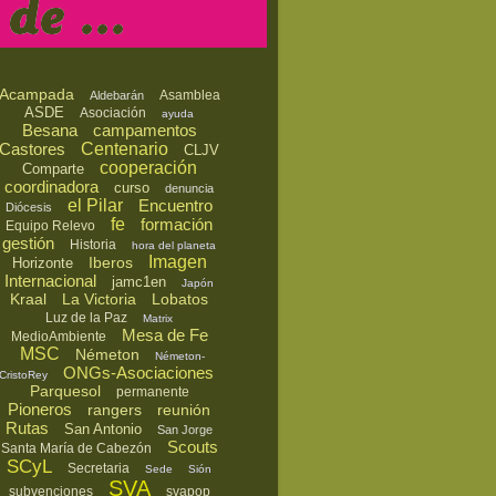
Acampada
Asamblea
Aldebarán
ASDE
Asociación
ayuda
Besana
campamentos
Castores
Centenario
CLJV
cooperación
Comparte
coordinadora
curso
denuncia
el Pilar
Encuentro
Diócesis
fe
formación
Equipo Relevo
gestión
Historia
hora del planeta
Imagen
Iberos
Horizonte
Internacional
jamc1en
Japón
Kraal
La Victoria
Lobatos
Luz de la Paz
Matrix
Mesa de Fe
MedioAmbiente
MSC
Németon
Németon-
ONGs-Asociaciones
CristoRey
Parquesol
permanente
Pioneros
rangers
reunión
Rutas
San Antonio
San Jorge
Scouts
Santa María de Cabezón
SCyL
Secretaria
Sede
Sión
SVA
subvenciones
svapop