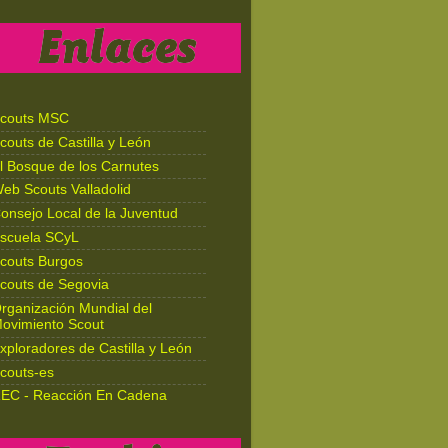
couts MSC
couts de Castilla y León
l Bosque de los Carnutes
eb Scouts Valladolid
onsejo Local de la Juventud
scuela SCyL
couts Burgos
couts de Segovia
rganización Mundial del
ovimiento Scout
xploradores de Castilla y León
couts-es
EC - Reacción En Cadena