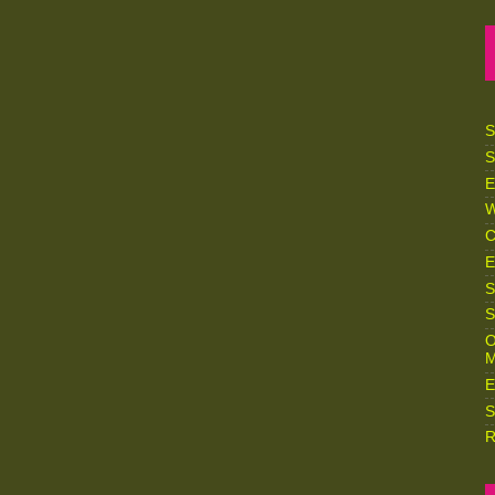
S
S
E
W
C
E
S
S
O
M
E
S
R