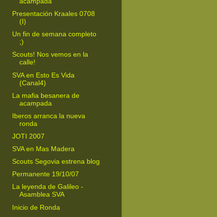
acampada
Presentación Kraales 0708
(I)
Un fin de semana completo
;)
Scouts! Nos vemos en la
calle!
SVA en Esto Es Vida
(Canal4)
La mafia besanera de
acampada
Iberos arranca la nueva
ronda
JOTI 2007
SVA en Mas Madera
Scouts Segovia estrena blog
Permanente 19/10/07
La leyenda de Galileo -
Asamblea SVA
Inicio de Ronda