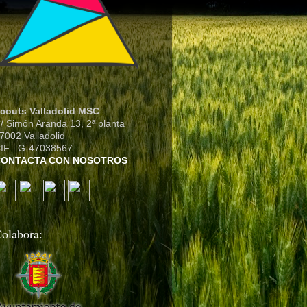
couts Valladolid MSC
/ Simón Aranda 13, 2ª planta
7002 Valladolid
IF : G-47038567
CONTACTA CON NOSOTROS
olabora: