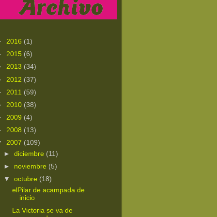
►
2016
(1)
►
2015
(6)
►
2013
(34)
►
2012
(37)
►
2011
(59)
►
2010
(38)
►
2009
(4)
►
2008
(13)
▼
2007
(109)
►
diciembre
(11)
►
noviembre
(5)
▼
octubre
(18)
elPilar de acampada de
inicio
La Victoria se va de