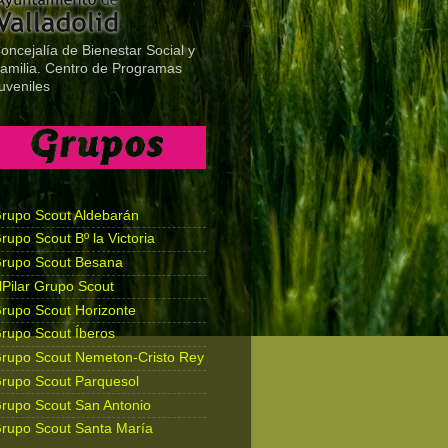
oncejalía de Bienestar Social y
amilia. Centro de Programas
uveniles
rupo Scout Aldebarán
rupo Scout Bº la Victoria
rupo Scout Besana
lPilar Grupo Scout
rupo Scout Horizonte
rupo Scout Íberos
rupo Scout Nemeton-Cristo Rey
rupo Scout Parquesol
rupo Scout San Antonio
rupo Scout Santa María