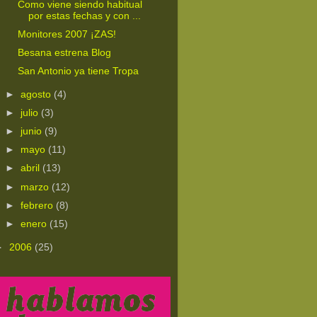
Como viene siendo habitual
por estas fechas y con ...
Monitores 2007 ¡ZAS!
Besana estrena Blog
San Antonio ya tiene Tropa
►
agosto
(4)
►
julio
(3)
►
junio
(9)
►
mayo
(11)
►
abril
(13)
►
marzo
(12)
►
febrero
(8)
►
enero
(15)
►
2006
(25)