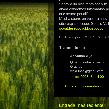
Segovia un blog renovado y muy 
ahora estaremos informados pu
que ocurre por allí.
Mucha suerte en vuestra nueva
ciberespacio desde Scouts Vall
scoutdesegovia.blogspot.com
Publicado por
SCOUTS VALLAD
1 comentario:
Anónimo dijo...
Quiero contactarme con v
Gracias
vieja.insa@gmail.com
14 oct 2008, 21:14:00
Publicar un comentario
Entrada más reciente